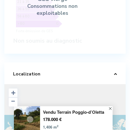
21 à 35
D
Consommations non
36 à 55
E
exploitables
56 à 80
F
> 80
G
Forte émission de GES
Non soumis au diagnostic
Localization
Vendu Terrain Poggio-d’Oletta
178.000 €
2
1,406 m