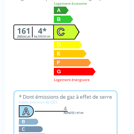
Logement économe
A
B
161
4*
C
KWh/m².an
kg CO2/m².an
D
E
F
G
Logement énergivore
* Dont émissions de gaz à effet de serre
Faible émission de GES
4
A
KgéqCO2 / m².an
B
C