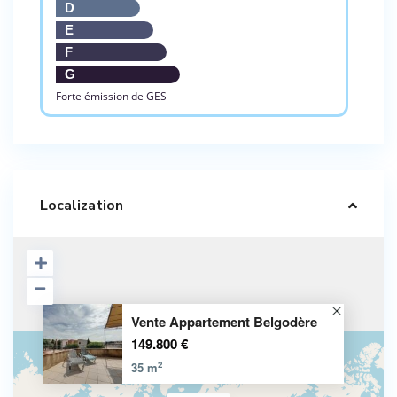
D
E
F
G
Forte émission de GES
Localization
Vente Appartement Belgodère
149.800 €
2
35 m