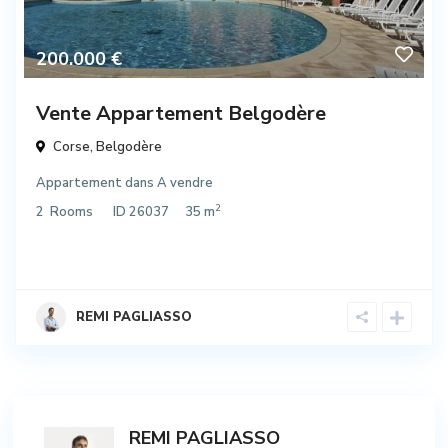
200.000 €
Vente Appartement Belgodère
Corse
,
Belgodère
Appartement
dans
A vendre
2
2
Rooms
ID
26037
35 m
REMI PAGLIASSO
REMI PAGLIASSO