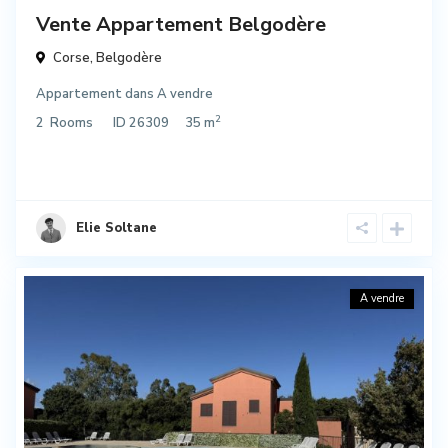
Vente Appartement Belgodère
Corse
,
Belgodère
Appartement
dans
A vendre
2
2
Rooms
ID
26309
35 m
Elie Soltane
A vendre